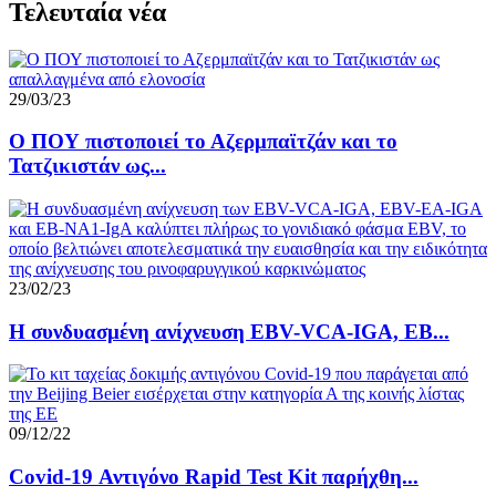
Τελευταία νέα
29/03/23
Ο ΠΟΥ πιστοποιεί το Αζερμπαϊτζάν και το
Τατζικιστάν ως...
23/02/23
Η συνδυασμένη ανίχνευση EBV-VCA-IGA, EB...
09/12/22
Covid-19 Αντιγόνο Rapid Test Kit παρήχθη...