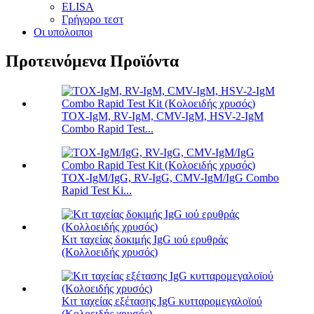
ELISA
Γρήγορο τεστ
Οι υπολοιποι
Προτεινόμενα Προϊόντα
TOX-IgM, RV-IgM, CMV-IgM, HSV-2-IgM
Combo Rapid Test...
TOX-IgM/IgG, RV-IgG, CMV-IgM/IgG Combo
Rapid Test Ki...
Κιτ ταχείας δοκιμής IgG ιού ερυθράς
(Κολλοειδής χρυσός)
Κιτ ταχείας εξέτασης IgG κυτταρομεγαλοϊού
(Κολοειδής χρυσός)