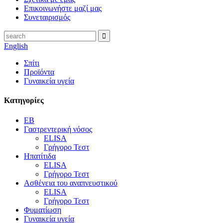
Επικοινωνήστε μαζί μας
Συνεταιρισμός
English
Σπίτι
Προϊόντα
Γυναικεία υγεία
Κατηγορίες
EB
Γαστρεντερική νόσος
ELISA
Γρήγορο Τεστ
Ηπατίτιδα
ELISA
Γρήγορο Τεστ
Ασθένεια του αναπνευστικού
ELISA
Γρήγορο Τεστ
Φυματίωση
Γυναικεία υγεία