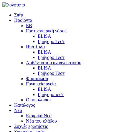
Σπίτι
Προϊόντα
EB
Γαστρεντερική νόσος
ELISA
Γρήγορο Τεστ
Ηπατίτιδα
ELISA
Γρήγορο Τεστ
Ασθένεια του αναπνευστικού
ELISA
Γρήγορο Τεστ
Φυματίωση
Γυναικεία υγεία
ELISA
Γρήγορο τεστ
Οι υπολοιποι
Κατάλογος
Νέα
Εταιρικά Νέα
Νέα του κλάδου
Συχνές ερωτήσεις
Σχετικά με εμάς