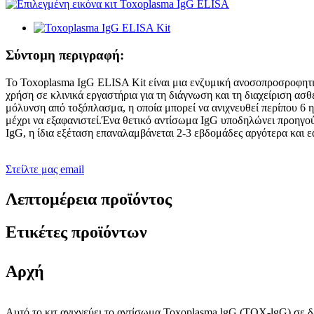
Σύντομη περιγραφή:
Το Toxoplasma IgG ELISA Kit είναι μια ενζυμική ανοσοπροσροφητι
χρήση σε κλινικά εργαστήρια για τη διάγνωση και τη διαχείριση α
μόλυνση από τοξόπλασμα, η οποία μπορεί να ανιχνευθεί περίπου 6 η
μέχρι να εξαφανιστεί.Ένα θετικό αντίσωμα IgG υποδηλώνει προηγού
IgG, η ίδια εξέταση επαναλαμβάνεται 2-3 εβδομάδες αργότερα και 
Στείλτε μας email
Λεπτομέρεια προϊόντος
Ετικέτες προϊόντων
Αρχή
Αυτό το κιτ ανιχνεύει το αντίσωμα Toxoplasma lgG (TOX-lgG) σε 