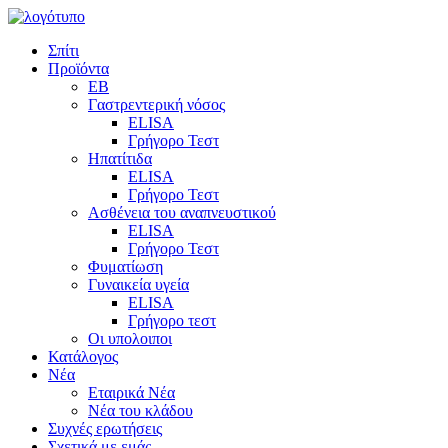
Σπίτι
Προϊόντα
EB
Γαστρεντερική νόσος
ELISA
Γρήγορο Τεστ
Ηπατίτιδα
ELISA
Γρήγορο Τεστ
Ασθένεια του αναπνευστικού
ELISA
Γρήγορο Τεστ
Φυματίωση
Γυναικεία υγεία
ELISA
Γρήγορο τεστ
Οι υπολοιποι
Κατάλογος
Νέα
Εταιρικά Νέα
Νέα του κλάδου
Συχνές ερωτήσεις
Σχετικά με εμάς