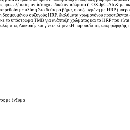
 προς εξέταση, αντίστοιχα ειδικά αντισώματα (TOX-lgG-Ab & μερικ
φαιρεθούν με πλύση.Στο δεύτερο βήμα, η συζευγμένη με HRP (υπεροξ
η δεσμευμένου συζυγούς HRP, διαλύματα χρωμογόνου προστίθενται
θηκε το υπόστρωμα TMB για ανάπτυξη χρώματος και το HRP που είνα
Διαλύματος Διακοπής και γίνετε κίτρινο.Η παρουσία της απορρόφηση
ος με ένζυμα