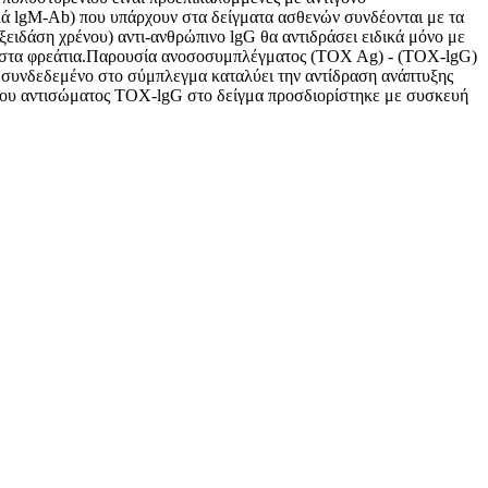
ά lgM-Ab) που υπάρχουν στα δείγματα ασθενών συνδέονται με τα
ειδάση χρένου) αντι-ανθρώπινο lgG θα αντιδράσει ειδικά μόνο με
 στα φρεάτια.Παρουσία ανοσοσυμπλέγματος (TOX Ag) - (TOX-lgG)
ι συνδεδεμένο στο σύμπλεγμα καταλύει την αντίδραση ανάπτυξης
ς του αντισώματος TOX-lgG στο δείγμα προσδιορίστηκε με συσκευή