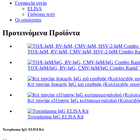
Γυναικεία υγεία
ELISA
Γρήγορο τεστ
Οι υπολοιποι
Προτεινόμενα Προϊόντα
TOX-IgM, RV-IgM, CMV-IgM, HSV-2-IgM Combo Rapi
TOX-IgM/IgG, RV-IgG, CMV-IgM/IgG Combo Rapid Te
Κιτ ταχείας δοκιμής IgG ιού ερυθράς (Κολλοειδής χρυσ
Κιτ ταχείας εξέτασης IgG κυτταρομεγαλοϊού (Κολοειδή
Toxoplasma IgG ELISA Kit
Toxoplasma IgG ELISA Kit