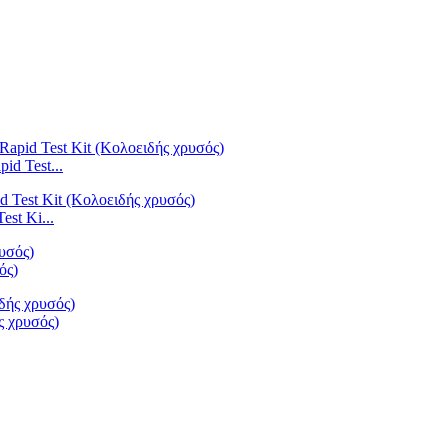
d Test...
st Ki...
ός)
ς χρυσός)