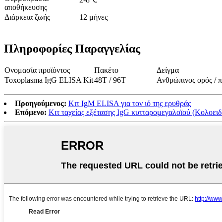
αποθήκευσης
Διάρκεια ζωής
12 μήνες
Πληροφορίες Παραγγελίας
Ονομασία προϊόντος
Πακέτο
Δείγμα
Toxoplasma IgG ELISA Kit
48Τ / 96Τ
Ανθρώπινος ορός / 
Προηγούμενος:
Κιτ IgM ELISA για τον ιό της ερυθράς
Επόμενο:
Κιτ ταχείας εξέτασης IgG κυτταρομεγαλοϊού (Κολοειδ