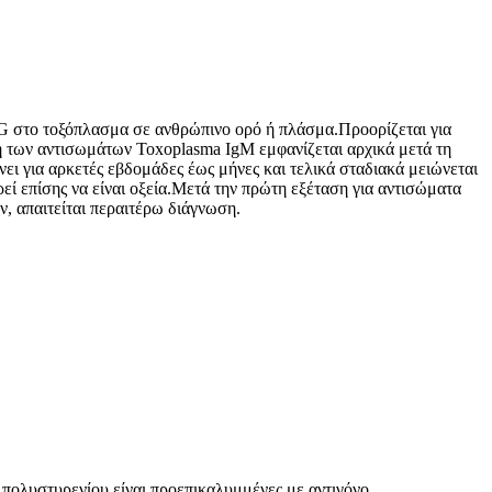
gG στο τοξόπλασμα σε ανθρώπινο ορό ή πλάσμα.Προορίζεται για
ση των αντισωμάτων Toxoplasma IgM εμφανίζεται αρχικά μετά τη
ει για αρκετές εβδομάδες έως μήνες και τελικά σταδιακά μειώνεται
ί επίσης να είναι οξεία.Μετά την πρώτη εξέταση για αντισώματα
, απαιτείται περαιτέρω διάγνωση.
 πολυστυρενίου είναι προεπικαλυμμένες με αντιγόνο