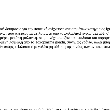
κή δοκιμασία για την ποιοτική ανίχνευση αντισωμάτων κατηγορίας I
σθενών που σχετίζονται με λοίμωξη από τοξόπλασμα.Γενικά, μια αύξη
μέρες μετά τη μόλυνση, στη συνέχεια αυξάνεται σταδιακά και παραμέν
μενη λοίμωξη από το Toxoplasma gondii, συνήθως χρόνια, αλλά μπορε
εάν υπάρχει 4πλάσια ή μεγαλύτερη αύξηση της ισχύος των αντισωμάτων
δείγματα ανθρώπινου ορού ή πλάσματος, οι λωρίδες μικροβυθισμάτων