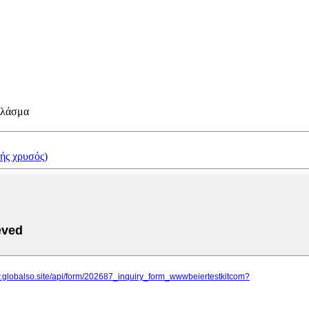
πλάσμα
ής χρυσός)