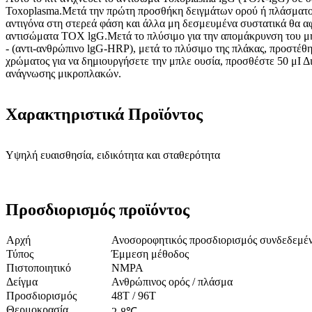
Toxoplasma.Μετά την πρώτη προσθήκη δειγμάτων ορού ή πλάσματος
αντιγόνα στη στερεά φάση και άλλα μη δεσμευμένα συστατικά θα α
αντισώματα TOX lgG.Μετά το πλύσιμο για την απομάκρυνση του μ
- (αντι-ανθρώπινο lgG-HRP), μετά το πλύσιμο της πλάκας, προστέ
χρώματος για να δημιουργήσετε την μπλε ουσία, προσθέστε 50 μΙ 
ανάγνωσης μικροπλακών.
Χαρακτηριστικά Προϊόντος
Υψηλή ευαισθησία, ειδικότητα και σταθερότητα
Προσδιορισμός προϊόντος
Αρχή
Ανοσοροφητικός προσδιορισμός συνδεδεμέν
Τύπος
Έμμεση μέθοδος
Πιστοποιητικό
NMPA
Δείγμα
Ανθρώπινος ορός / πλάσμα
Προσδιορισμός
48Τ / 96Τ
Θερμοκρασία
2-8℃