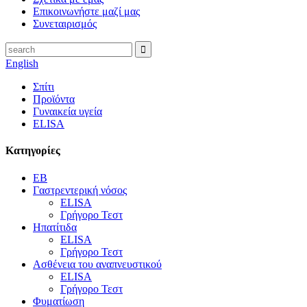
Επικοινωνήστε μαζί μας
Συνεταιρισμός
English
Σπίτι
Προϊόντα
Γυναικεία υγεία
ELISA
Κατηγορίες
EB
Γαστρεντερική νόσος
ELISA
Γρήγορο Τεστ
Ηπατίτιδα
ELISA
Γρήγορο Τεστ
Ασθένεια του αναπνευστικού
ELISA
Γρήγορο Τεστ
Φυματίωση