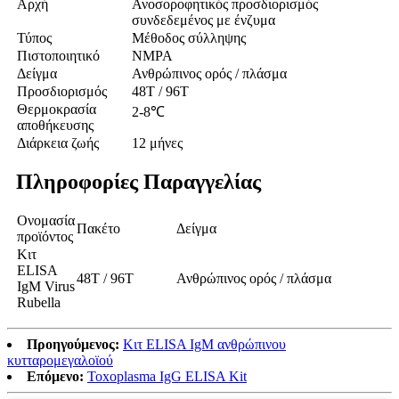
Αρχή
Ανοσοροφητικός προσδιορισμός
συνδεδεμένος με ένζυμα
Τύπος
Μέθοδος σύλληψης
Πιστοποιητικό
NMPA
Δείγμα
Ανθρώπινος ορός / πλάσμα
Προσδιορισμός
48Τ / 96Τ
Θερμοκρασία
2-8℃
αποθήκευσης
Διάρκεια ζωής
12 μήνες
Πληροφορίες Παραγγελίας
Ονομασία
Πακέτο
Δείγμα
προϊόντος
Κιτ
ELISA
48Τ / 96Τ
Ανθρώπινος ορός / πλάσμα
IgM Virus
Rubella
Προηγούμενος:
Κιτ ELISA IgM ανθρώπινου
κυτταρομεγαλοϊού
Επόμενο:
Toxoplasma IgG ELISA Kit