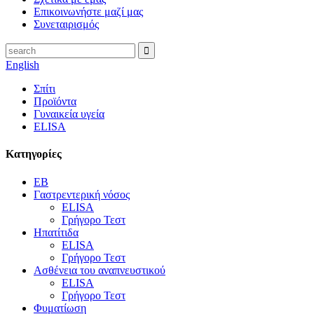
Επικοινωνήστε μαζί μας
Συνεταιρισμός
English
Σπίτι
Προϊόντα
Γυναικεία υγεία
ELISA
Κατηγορίες
EB
Γαστρεντερική νόσος
ELISA
Γρήγορο Τεστ
Ηπατίτιδα
ELISA
Γρήγορο Τεστ
Ασθένεια του αναπνευστικού
ELISA
Γρήγορο Τεστ
Φυματίωση