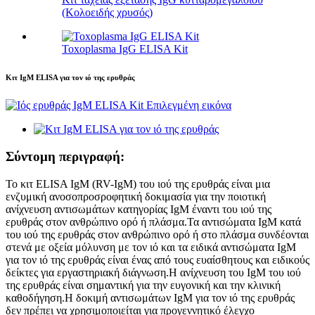
(Κολοειδής χρυσός)
Toxoplasma IgG ELISA Kit
Κιτ IgM ELISA για τον ιό της ερυθράς
Σύντομη περιγραφή:
Το κιτ ELISA IgM (RV-IgM) του ιού της ερυθράς είναι μια
ενζυμική ανοσοπροσροφητική δοκιμασία για την ποιοτική
ανίχνευση αντισωμάτων κατηγορίας IgM έναντι του ιού της
ερυθράς στον ανθρώπινο ορό ή πλάσμα.Τα αντισώματα IgM κατά
του ιού της ερυθράς στον ανθρώπινο ορό ή στο πλάσμα συνδέονται
στενά με οξεία μόλυνση με τον ιό και τα ειδικά αντισώματα IgM
για τον ιό της ερυθράς είναι ένας από τους ευαίσθητους και ειδικούς
δείκτες για εργαστηριακή διάγνωση.Η ανίχνευση του IgM του ιού
της ερυθράς είναι σημαντική για την ευγονική και την κλινική
καθοδήγηση.Η δοκιμή αντισωμάτων IgM για τον ιό της ερυθράς
δεν πρέπει να χρησιμοποιείται για προγεννητικό έλεγχο