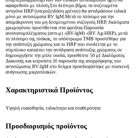
αφαιρεθούν με πλύση.Στο δεύτερο βήμα, τα συζευγμένα
αντιγόνα HRP (υπεροξειδάση χρένου) θα αντιδράσουν ειδικά
μόνο με αντισώματα RV IgM.Μετά το πλύσιμο για την
απομάκρυνση του μη δεσμευμένου συζυγούς HRP, διαλύματα
χρωμογόνου προστίθενται στα φρεάτια.Παρουσία
ανοσοσυμπλέγματος (αντι-μ) -(RV-lgM) -(RV Ag-HRP), μετά
το πλύσιμο της πλάκας, το υπόστρωμα TMB προστέθηκε για
την ανάπτυξη χρώματος και το HRP που συνδέεται με το
σύμπλοκο καταλύει την αντίδραση ανάπτυξης χρώματος σε
δημιουργήστε την μπλε ουσία, προσθέστε 50 μI Διαλύματος
Διακοπής και κιτρινίστε.Η παρουσία της απορρόφησης του
αντισώματος RV-IgM στο δείγμα προσδιορίστηκε με συσκευή
ανάγνωσης μικροπλακών.
Χαρακτηριστικά Προϊόντος
Υψηλή ευαισθησία, ειδικότητα και σταθερότητα
Προσδιορισμός προϊόντος