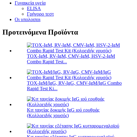
Γυναικεία υγεία
ELISA
Γρήγορο τεστ
Οι υπολοιποι
Προτεινόμενα Προϊόντα
TOX-IgM, RV-IgM, CMV-IgM, HSV-2-IgM
Combo Rapid Test...
TOX-IgM/IgG, RV-IgG, CMV-IgM/IgG Combo
Rapid Test Ki...
Κιτ ταχείας δοκιμής IgG ιού ερυθράς
(Κολλοειδής χρυσός)
Κιτ ταχείας εξέτασης IgG κυτταρομεγαλοϊού