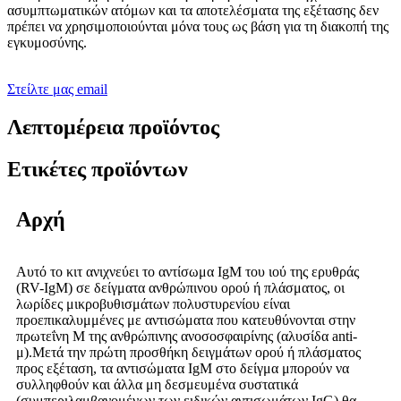
ασυμπτωματικών ατόμων και τα αποτελέσματα της εξέτασης δεν
πρέπει να χρησιμοποιούνται μόνα τους ως βάση για τη διακοπή της
εγκυμοσύνης.
Στείλτε μας email
Λεπτομέρεια προϊόντος
Ετικέτες προϊόντων
Αρχή
Αυτό το κιτ ανιχνεύει το αντίσωμα IgM του ιού της ερυθράς
(RV-IgM) σε δείγματα ανθρώπινου ορού ή πλάσματος, οι
λωρίδες μικροβυθισμάτων πολυστυρενίου είναι
προεπικαλυμμένες με αντισώματα που κατευθύνονται στην
πρωτεΐνη M της ανθρώπινης ανοσοσφαιρίνης (αλυσίδα anti-
μ).Μετά την πρώτη προσθήκη δειγμάτων ορού ή πλάσματος
προς εξέταση, τα αντισώματα IgM στο δείγμα μπορούν να
συλληφθούν και άλλα μη δεσμευμένα συστατικά
(συμπεριλαμβανομένων των ειδικών αντισωμάτων IgG) θα