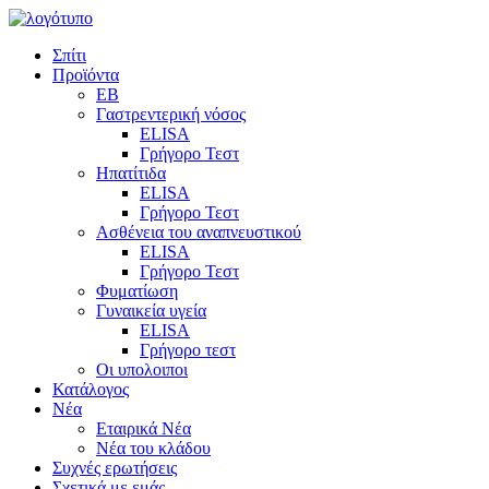
Σπίτι
Προϊόντα
EB
Γαστρεντερική νόσος
ELISA
Γρήγορο Τεστ
Ηπατίτιδα
ELISA
Γρήγορο Τεστ
Ασθένεια του αναπνευστικού
ELISA
Γρήγορο Τεστ
Φυματίωση
Γυναικεία υγεία
ELISA
Γρήγορο τεστ
Οι υπολοιποι
Κατάλογος
Νέα
Εταιρικά Νέα
Νέα του κλάδου
Συχνές ερωτήσεις
Σχετικά με εμάς