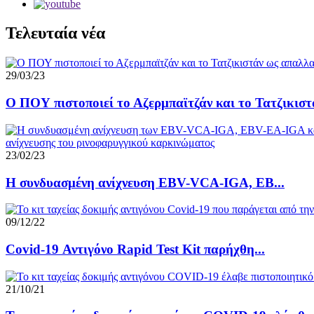
Τελευταία νέα
29/03/23
Ο ΠΟΥ πιστοποιεί το Αζερμπαϊτζάν και το Τατζικιστά
23/02/23
Η συνδυασμένη ανίχνευση EBV-VCA-IGA, EB...
09/12/22
Covid-19 Αντιγόνο Rapid Test Kit παρήχθη...
21/10/21