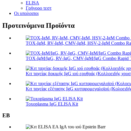
ELISA
Γρήγορο τεστ
Οι υπολοιποι
Προτεινόμενα Προϊόντα
TOX-IgM, RV-IgM, CMV-IgM, HSV-2-IgM Combo Rapi
TOX-IgM/IgG, RV-IgG, CMV-IgM/IgG Combo Rapid Te
Κιτ ταχείας δοκιμής IgG ιού ερυθράς (Κολλοειδής χρυσ
Κιτ ταχείας εξέτασης IgG κυτταρομεγαλοϊού (Κολοειδή
Toxoplasma IgG ELISA Kit
EB