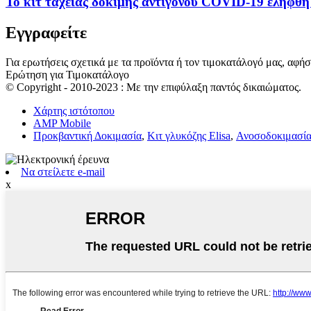
Το κιτ ταχείας δοκιμής αντιγόνου COVID-19 ελήφθη 
Εγγραφείτε
Για ερωτήσεις σχετικά με τα προϊόντα ή τον τιμοκατάλογό μας, αφή
Ερώτηση για Τιμοκατάλογο
© Copyright - 2010-2023 : Με την επιφύλαξη παντός δικαιώματος.
Χάρτης ιστότοπου
AMP Mobile
Προκβαντική Δοκιμασία
,
Κιτ γλυκόζης Elisa
,
Ανοσοδοκιμασία
Να στείλετε e-mail
x