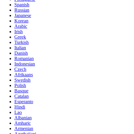
Spanish
Russian
Japanese
Korean
Arabic
Irish
Greek
Turkish
Italian
Danish
Romanian
Indonesian
Czech
Afrikaans
Swedish
Polish
Basque
Catalan
Esperanto
Hindi
Lao
Albanian
Amharic
Armenian
Azerbaijani