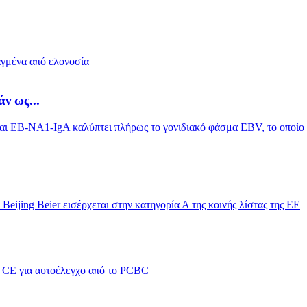
ν ως...