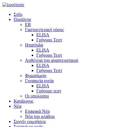
Σπίτι
Προϊόντα
EB
Γαστρεντερική νόσος
ELISA
Γρήγορο Τεστ
Ηπατίτιδα
ELISA
Γρήγορο Τεστ
Ασθένεια του αναπνευστικού
ELISA
Γρήγορο Τεστ
Φυματίωση
Γυναικεία υγεία
ELISA
Γρήγορο τεστ
Οι υπολοιποι
Κατάλογος
Νέα
Εταιρικά Νέα
Νέα του κλάδου
Συχνές ερωτήσεις
Σχετικά με εμάς