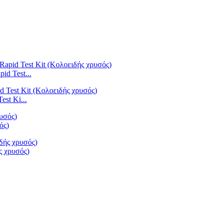
d Test...
st Ki...
ός)
ς χρυσός)