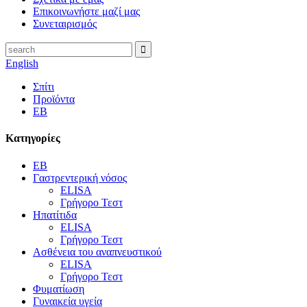
Επικοινωνήστε μαζί μας
Συνεταιρισμός
English
Σπίτι
Προϊόντα
EB
Κατηγορίες
EB
Γαστρεντερική νόσος
ELISA
Γρήγορο Τεστ
Ηπατίτιδα
ELISA
Γρήγορο Τεστ
Ασθένεια του αναπνευστικού
ELISA
Γρήγορο Τεστ
Φυματίωση
Γυναικεία υγεία