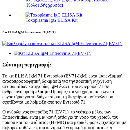
(Κολοειδής χρυσός)
Toxoplasma IgG ELISA Kit
Κιτ ELISA IgM Enterovirus 71(EV71).
Σύντομη περιγραφή:
Το κιτ ELISA IgM 71 Εντεροϊού (EV71-IgM) είναι μια ενζυμική
ανοσοπροσροφητική δοκιμασία για την ποιοτική ανίχνευση
αντισωμάτων κατηγορίας IgM έναντι του εντεροϊού 71 σε
ανθρώπινο ορό ή πλάσμα.Προορίζεται για χρήση σε κλινικά
εργαστήρια για τη διάγνωση και τη διαχείριση ασθενών που
σχετίζονται με λοίμωξη από τον Εντεροϊό 71.
Ο ανθρώπινος εντεροϊός 71 (EV71), το νεότερο μέλος των
Enteroviridae, είναι μια κοινή αιτία για τη νόσο του χεριού, του
ποδιού και του στόματος (HFMD) και μερικές φορές σχετίζεται με
σοβαρές ασθένειες του κεντρικού νευρικού συστήματος.Οι