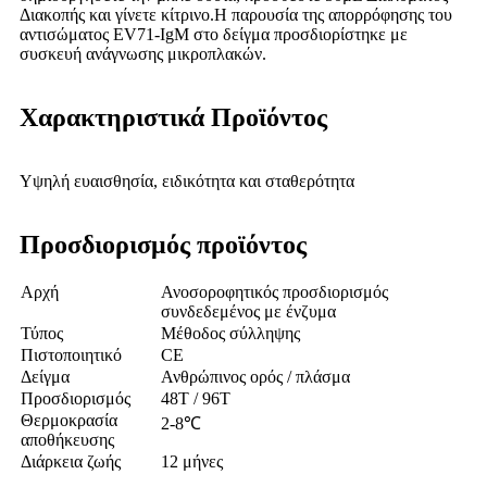
Διακοπής και γίνετε κίτρινο.Η παρουσία της απορρόφησης του
αντισώματος EV71-IgM στο δείγμα προσδιορίστηκε με
συσκευή ανάγνωσης μικροπλακών.
Χαρακτηριστικά Προϊόντος
Υψηλή ευαισθησία, ειδικότητα και σταθερότητα
Προσδιορισμός προϊόντος
Αρχή
Ανοσοροφητικός προσδιορισμός
συνδεδεμένος με ένζυμα
Τύπος
Μέθοδος σύλληψης
Πιστοποιητικό
CE
Δείγμα
Ανθρώπινος ορός / πλάσμα
Προσδιορισμός
48Τ / 96Τ
Θερμοκρασία
2-8℃
αποθήκευσης
Διάρκεια ζωής
12 μήνες