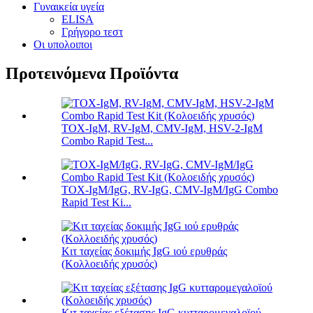
Γυναικεία υγεία
ELISA
Γρήγορο τεστ
Οι υπολοιποι
Προτεινόμενα Προϊόντα
TOX-IgM, RV-IgM, CMV-IgM, HSV-2-IgM
Combo Rapid Test...
TOX-IgM/IgG, RV-IgG, CMV-IgM/IgG Combo
Rapid Test Ki...
Κιτ ταχείας δοκιμής IgG ιού ερυθράς
(Κολλοειδής χρυσός)
Κιτ ταχείας εξέτασης IgG κυτταρομεγαλοϊού