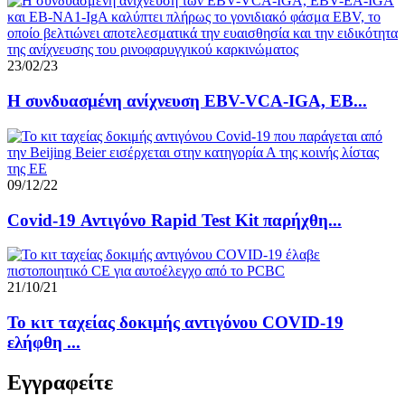
23/02/23
Η συνδυασμένη ανίχνευση EBV-VCA-IGA, EB...
09/12/22
Covid-19 Αντιγόνο Rapid Test Kit παρήχθη...
21/10/21
Το κιτ ταχείας δοκιμής αντιγόνου COVID-19
ελήφθη ...
Εγγραφείτε