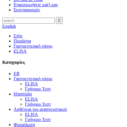
Επικοινωνήστε μαζί μας
Συνεταιρισμός
English
Σπίτι
Προϊόντα
Γαστρεντερική νόσος
ELISA
Κατηγορίες
EB
Γαστρεντερική νόσος
ELISA
Γρήγορο Τεστ
Ηπατίτιδα
ELISA
Γρήγορο Τεστ
Ασθένεια του αναπνευστικού
ELISA
Γρήγορο Τεστ
Φυματίωση