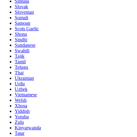
Sinhala
Slovak
Slovenian
Somali
Samoan
Scots Gaelic
Shona
Sindhi
Sundanese
Swahili
Tajik
Tamil
Telugu
Thai
Ukrainian
Urdu
Uzbek
Vietnamese
Welsh
Xhosa
Yiddish
Yoruba
Zulu
Kinyarwanda
Tatar