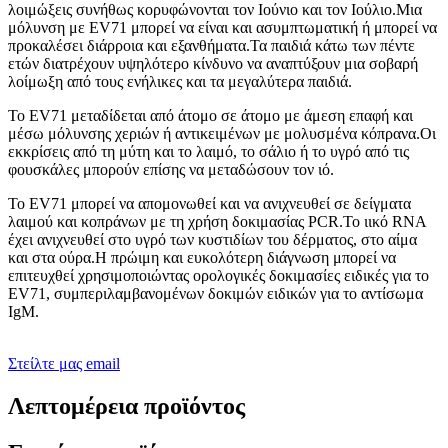
λοιμώξεις συνήθως κορυφώνονται τον Ιούνιο και τον Ιούλιο.Μια
μόλυνση με EV71 μπορεί να είναι και ασυμπτωματική ή μπορεί να
προκαλέσει διάρροια και εξανθήματα.Τα παιδιά κάτω των πέντε
ετών διατρέχουν υψηλότερο κίνδυνο να αναπτύξουν μια σοβαρή
λοίμωξη από τους ενήλικες και τα μεγαλύτερα παιδιά.
Το EV71 μεταδίδεται από άτομο σε άτομο με άμεση επαφή και
μέσω μόλυνσης χεριών ή αντικειμένων με μολυσμένα κόπρανα.Οι
εκκρίσεις από τη μύτη και το λαιμό, το σάλιο ή το υγρό από τις
φουσκάλες μπορούν επίσης να μεταδώσουν τον ιό.
Το EV71 μπορεί να απομονωθεί και να ανιχνευθεί σε δείγματα
λαιμού και κοπράνων με τη χρήση δοκιμασίας PCR.Το ιικό RNA
έχει ανιχνευθεί στο υγρό των κυστιδίων του δέρματος, στο αίμα
και στα ούρα.Η πρώιμη και ευκολότερη διάγνωση μπορεί να
επιτευχθεί χρησιμοποιώντας ορολογικές δοκιμασίες ειδικές για το
EV71, συμπεριλαμβανομένων δοκιμών ειδικών για το αντίσωμα
IgM.
Στείλτε μας email
Λεπτομέρεια προϊόντος