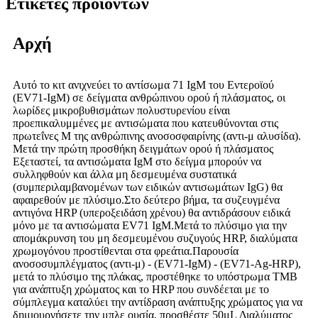
Ετικέτες προϊόντων
Αρχή
Αυτό το κιτ ανιχνεύει το αντίσωμα 71 IgM του Εντεροϊού
(EV71-IgM) σε δείγματα ανθρώπινου ορού ή πλάσματος, οι
λωρίδες μικροβυθισμάτων πολυστυρενίου είναι
προεπικαλυμμένες με αντισώματα που κατευθύνονται στις
πρωτεΐνες M της ανθρώπινης ανοσοσφαιρίνης (αντι-μ αλυσίδα).
Μετά την πρώτη προσθήκη δειγμάτων ορού ή πλάσματος
Εξεταστεί, τα αντισώματα IgM στο δείγμα μπορούν να
συλληφθούν και άλλα μη δεσμευμένα συστατικά
(συμπεριλαμβανομένων των ειδικών αντισωμάτων IgG) θα
αφαιρεθούν με πλύσιμο.Στο δεύτερο βήμα, τα συζευγμένα
αντιγόνα HRP (υπεροξειδάση χρένου) θα αντιδράσουν ειδικά
μόνο με τα αντισώματα EV71 IgM.Μετά το πλύσιμο για την
απομάκρυνση του μη δεσμευμένου συζυγούς HRP, διαλύματα
χρωμογόνου προστίθενται στα φρεάτια.Παρουσία
ανοσοσυμπλέγματος (αντι-μ) - (EV71-IgM) - (EV71-Ag-HRP),
μετά το πλύσιμο της πλάκας, προστέθηκε το υπόστρωμα TMB
για ανάπτυξη χρώματος και το HRP που συνδέεται με το
σύμπλεγμα καταλύει την αντίδραση ανάπτυξης χρώματος για να
δημιουργήσετε την μπλε ουσία, προσθέστε 50μL Διαλύματος