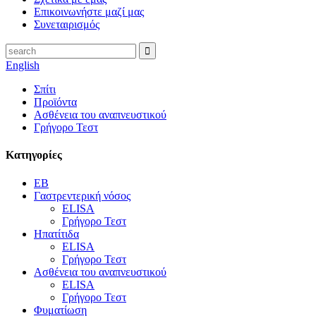
Επικοινωνήστε μαζί μας
Συνεταιρισμός
English
Σπίτι
Προϊόντα
Ασθένεια του αναπνευστικού
Γρήγορο Τεστ
Κατηγορίες
EB
Γαστρεντερική νόσος
ELISA
Γρήγορο Τεστ
Ηπατίτιδα
ELISA
Γρήγορο Τεστ
Ασθένεια του αναπνευστικού
ELISA
Γρήγορο Τεστ
Φυματίωση