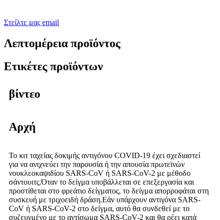
Στείλτε μας email
Λεπτομέρεια προϊόντος
Ετικέτες προϊόντων
βίντεο
Αρχή
Το κιτ ταχείας δοκιμής αντιγόνου COVID-19 έχει σχεδιαστεί
για να ανιχνεύει την παρουσία ή την απουσία πρωτεϊνών
νουκλεοκαψιδίου SARS-CoV ή SARS-CoV-2 με μέθοδο
σάντουιτς.Όταν το δείγμα υποβάλλεται σε επεξεργασία και
προστίθεται στο φρεάτιο δείγματος, το δείγμα απορροφάται στη
συσκευή με τριχοειδή δράση.Εάν υπάρχουν αντιγόνα SARS-
CoV ή SARS-CoV-2 στο δείγμα, αυτό θα συνδεθεί με το
συζευγμένο με το αντίσωμα SARS-CoV-2 και θα ρέει κατά