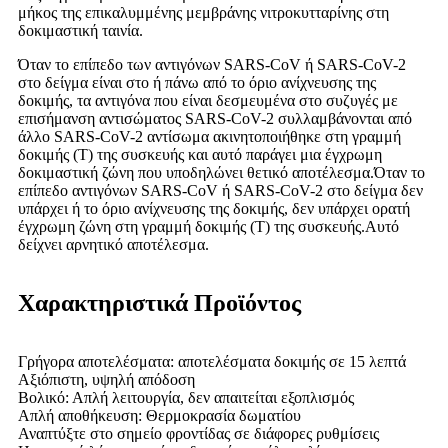
μήκος της επικαλυμμένης μεμβράνης νιτροκυτταρίνης στη
δοκιμαστική ταινία.
Όταν το επίπεδο των αντιγόνων SARS-CoV ή SARS-CoV-2
στο δείγμα είναι στο ή πάνω από το όριο ανίχνευσης της
δοκιμής, τα αντιγόνα που είναι δεσμευμένα στο συζυγές με
επισήμανση αντισώματος SARS-CoV-2 συλλαμβάνονται από
άλλο SARS-CoV-2 αντίσωμα ακινητοποιήθηκε στη γραμμή
δοκιμής (T) της συσκευής και αυτό παράγει μια έγχρωμη
δοκιμαστική ζώνη που υποδηλώνει θετικό αποτέλεσμα.Όταν το
επίπεδο αντιγόνων SARS-CoV ή SARS-CoV-2 στο δείγμα δεν
υπάρχει ή το όριο ανίχνευσης της δοκιμής, δεν υπάρχει ορατή
έγχρωμη ζώνη στη γραμμή δοκιμής (T) της συσκευής.Αυτό
δείχνει αρνητικό αποτέλεσμα.
Χαρακτηριστικά Προϊόντος
Γρήγορα αποτελέσματα: αποτελέσματα δοκιμής σε 15 λεπτά
Αξιόπιστη, υψηλή απόδοση
Βολικό: Απλή λειτουργία, δεν απαιτείται εξοπλισμός
Απλή αποθήκευση: Θερμοκρασία δωματίου
Αναπτύξτε στο σημείο φροντίδας σε διάφορες ρυθμίσεις