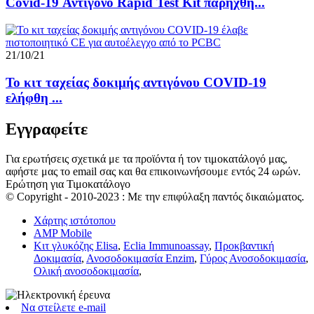
Covid-19 Αντιγόνο Rapid Test Kit παρήχθη...
21/10/21
Το κιτ ταχείας δοκιμής αντιγόνου COVID-19
ελήφθη ...
Εγγραφείτε
Για ερωτήσεις σχετικά με τα προϊόντα ή τον τιμοκατάλογό μας,
αφήστε μας το email σας και θα επικοινωνήσουμε εντός 24 ωρών.
Ερώτηση για Τιμοκατάλογο
© Copyright - 2010-2023 : Με την επιφύλαξη παντός δικαιώματος.
Χάρτης ιστότοπου
AMP Mobile
Κιτ γλυκόζης Elisa
,
Eclia Immunoassay
,
Προκβαντική
Δοκιμασία
,
Ανοσοδοκιμασία Enzim
,
Γύρος Ανοσοδοκιμασία
,
Ολική ανοσοδοκιμασία
,
Να στείλετε e-mail