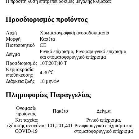
Η προσιτή λύση επιτρέπει δοκιμές μεγάλης κλίμακας
Προσδιορισμός προϊόντος
Αρχή
Χρωματογραφική ανοσοδοκιμασία
Μορφή
Κασέτα
Πιστοποιητικό
CE
Ρινικό επίχρισμα, Ρινοφαρυγγικό επίχρισμα
Δείγμα
και στοματοφαρυγγικό επίχρισμα
Προσδιορισμός
10Τ;20Τ;40 Τ
Θερμοκρασία
4-30℃
αποθήκευσης
Διάρκεια ζωής
18 μηνών
Πληροφορίες Παραγγελίας
Ονομασία
Πακέτο
Δείγμα
προϊόντος
Κιτ ταχείας
Ρινικό επίχρισμα,
εξέτασης αντιγόνου
10Τ;20Τ;40Τ
Ρινοφαρυγγικό επίχρισμα και
COVID-19
στοματοφαρυγγικό επίχρισμα