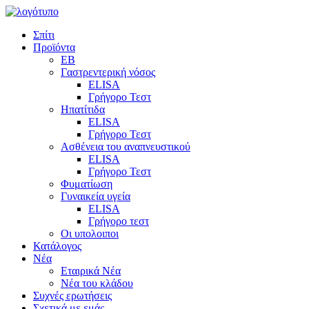
Σπίτι
Προϊόντα
EB
Γαστρεντερική νόσος
ELISA
Γρήγορο Τεστ
Ηπατίτιδα
ELISA
Γρήγορο Τεστ
Ασθένεια του αναπνευστικού
ELISA
Γρήγορο Τεστ
Φυματίωση
Γυναικεία υγεία
ELISA
Γρήγορο τεστ
Οι υπολοιποι
Κατάλογος
Νέα
Εταιρικά Νέα
Νέα του κλάδου
Συχνές ερωτήσεις
Σχετικά με εμάς