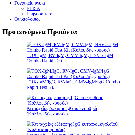
Γυναικεία υγεία
ELISA
Γρήγορο τεστ
Οι υπολοιποι
Προτεινόμενα Προϊόντα
TOX-IgM, RV-IgM, CMV-IgM, HSV-2-IgM
Combo Rapid Test...
TOX-IgM/IgG, RV-IgG, CMV-IgM/IgG Combo
Rapid Test Ki...
Κιτ ταχείας δοκιμής IgG ιού ερυθράς
(Κολλοειδής χρυσός)
Κιτ ταχείας εξέτασης IgG κυτταρομεγαλοϊού